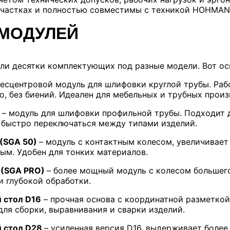
участках и полностью совместимы с техникой HOHMAN
МОДУЛЕЙ
ли десятки комплектующих под разные модели. Вот ос
есцентровой модуль для шлифовки круглой трубы. Раб
, без биений. Идеален для мебельных и трубных произ
– модуль для шлифовки профильной трубы. Подходит д
 быстро переключаться между типами изделий.
(SGA 50)
– модуль с контактным колесом, увеличивает
ым. Удобен для тонких материалов.
 (SGA PRO)
– более мощный модуль с колесом большег
и глубокой обработки.
 стол D16
– прочная основа с координатной разметкой
ля сборки, выравнивания и сварки изделий.
 стол D28
– усиленная версия D16, выдерживает более