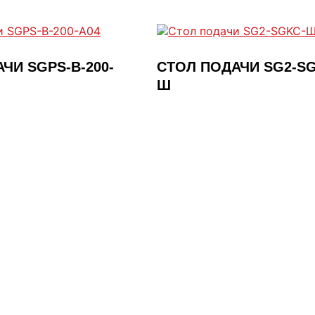
и
т
е
з
а
ЧИ SGPS-В-200-
СТОЛ ПОДАЧИ SG2-S
п
Ш
р
о
с
: