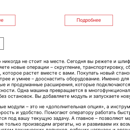
ее
Подробнее
 никогда не стоит на месте. Сегодня вы режете и шлиф
яете новые операции – скругление, транспортировку, 
, которое растет вместе с вами. Покупать новый стано
стрее и умнее – дооснастить оборудование. Именно д
ые и продуманные расширения, которые подключаются
ности. Одна машина превращается в многофункциональ
 без остановок. Вы добавляете модуль и запускаете н
ые модули – это не «дополнительная опция», а инструм
рость и удобство. Помогают оператору работать быстр
ся под вашу текущую задачу. А главное – позволяют м
 только производим агрегаты, но и развиваем их воз
учетом технических допусков, рабочих нагрузок и эрг