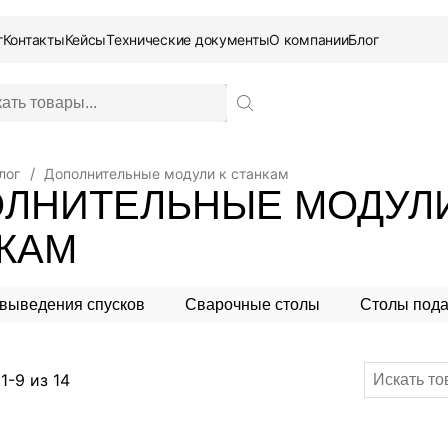
г
Контакты
Кейсы
Технические документы
О компании
Блог
лог
Дополнительные модули к станкам
ЛНИТЕЛЬНЫЕ МОДУЛИ
КАМ
Заказать звонок
 выведения спусков
Сварочные столы
Столы пода
В
е
1-9
из
14
в
е
д