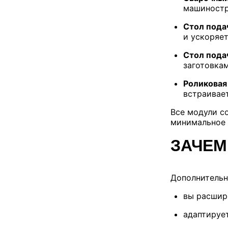
машиностро
Стол пода
и ускоряет
Стол пода
заготовкам
Роликовая
встраивает
Все модули со
минимальное в
ЗАЧЕМ
Дополнительн
вы расшир
адаптируе