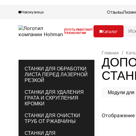
Отзывы
Лизин
Новокузнецк
В
ПУСТЬ РАБОТАЮТ
Каталог
ТЕХНОЛОГИИ
в
е
д
Владимир
Отзывы
и
Главная
Ката
Лизинг
ДОПО
т
Контакты
е
Кейсы
СТАНКИ ДЛЯ ОБРАБОТКИ
Технические документы
з
СТАН
О компании
ЛИСТА ПЕРЕД ЛАЗЕРНОЙ
а
Блог
РЕЗКОЙ
п
р
СТАНКИ ДЛЯ УДАЛЕНИЯ
Модули для
о
ГРАТА И СКРУГЛЕНИЯ
с
КРОМКИ
:
Отображени
СТАНКИ ДЛЯ ОЧИСТКИ
ТРУБ ОТ РЖАВЧИНЫ
СТАНКИ ДЛЯ