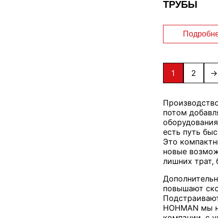
ТРУБЫ
Подробн
1
2
→
Производство
потом добавл
оборудования
есть путь бы
Это компактн
новые возмож
лишних трат,
Дополнительн
повышают ско
Подстраивают
HOHMAN мы не
компании, с 